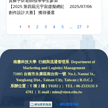
賀蘇子炘老師指導學生參加
【2025 第四屆元宇宙虛擬網紅
2025/07/06
創作設計大賽】 獲得優選
1
2
3
4
5
...
27
:::
南臺科技大學 行銷與流通管理系 Department of
Marketing and Logistics Management
71005 台南市永康區南台街一號 No.1, Nantai St.,
Yongkang Dist., Tainan City, Taiwan ( R.O.C.)
系辦位置：
T 棟 2 樓 ( T0202 ) |
TEL : 06-2533131 #
4701 | E-mail : mlm@stust.edu.tw
網站建置系統