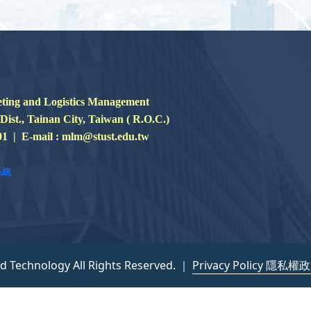
nd Logistics Management
 Tainan City, Taiwan ( R.O.C.)
01 | E-mail : mlm@stust.edu.tw
系統
nd Technology All Rights Reserved. ｜
Privacy Policy 隱私權