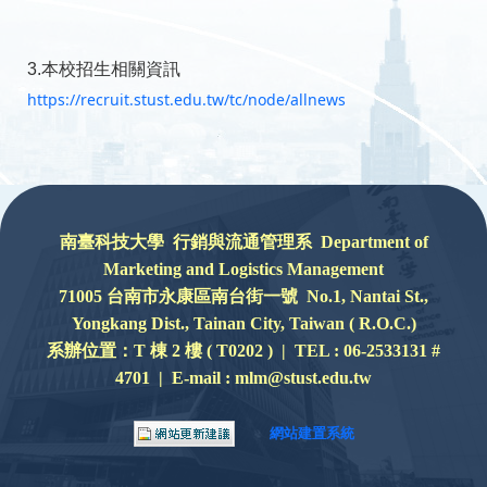
3.本校招生相關資訊
https://recruit.stust.edu.tw/tc/node/allnews
:::
南臺科技大學 行銷與流通管理系 Department of
Marketing and Logistics Management
71005 台南市永康區南台街一號 No.1, Nantai St.,
Yongkang Dist., Tainan City, Taiwan ( R.O.C.)
系辦位置：
T 棟 2 樓 ( T0202 ) |
TEL : 06-2533131 #
4701 | E-mail : mlm@stust.edu.tw
網站建置系統