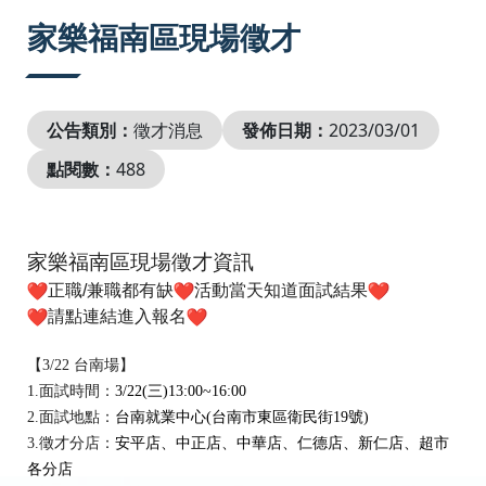
:::
家樂福南區現場徵才
公告類別：
徵才消息
發佈日期：
2023/03/01
點閱數：
488
家樂福南區現場徵才資訊
正職/兼職都有缺
活動當天知道面試結果
請點連結進入報名
【3/22
台南場
】
1.
面試時間：
3/22(三)13:00~16:00
2.
面試地點：
台南就業中心(台南市東區衛民街19號)
3.
徵才分店：
安平店、中正店、中華店、仁德店、新仁店、
超市
各分店