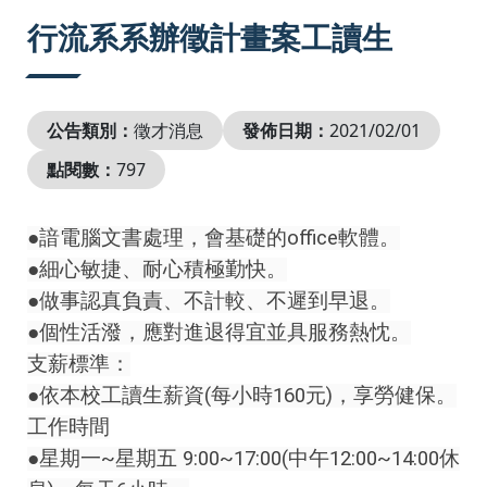
:::
行流系系辦徵計畫案工讀生
公告類別：
徵才消息
發佈日期：
2021/02/01
點閱數：
797
●諳電腦文書處理，會基礎的office軟體。
●細心敏捷、耐心積極勤快。
●做事認真負責、不計較、不遲到早退。
●個性活潑，應對進退得宜並具服務熱忱。
支薪標準：
●依本校工讀生薪資(每小時160元)，享勞健保。
工作時間
●星期一~星期五 9:00~17:00(中午12:00~14:00休