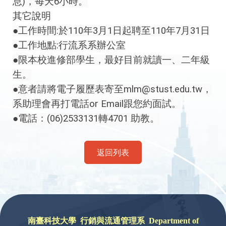
息)，每天6小時。
其它說明
●工作時間:於110年3月1日起聘至110年7月31日
●工作地點:行流系系辦公室
●限本校進修部學生，最好目前就讀一、二年級
生。
●意者請將電子履歷表寄至mlm@stust.edu.tw，
系助理會再打電話or Email跟您約面試。
●電話：(06)2533131轉4701 助教。
返回列表
:::
南臺科技大學 行銷與流通管理系 Department of