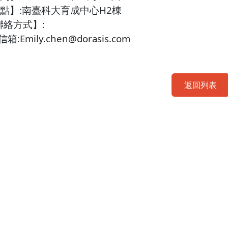
點】
:
南臺科大育成中心
H2
棟
聯絡方式】
:
信箱
:Emily.chen@dorasis.com
返回列表