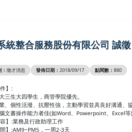
系統整合服務股份有限公司 誠徵
別：
徵才消息
發佈日期：
2018/09/17
點閱數：
880
件】
:
大三生大四學生，商管學院優先。
業、個性活潑、抗壓性強，主動學習並具良好溝通、
腦文書操作能力者佳
(
如
Word
、
Powerpoint
、
Excel
等
容】
:
業務及行政助理工作
間】
:AM9~PM5
，一周
2-3
天