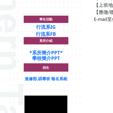
【上班地
【應徵
/
E-mail
至
學生活動
行流系IG
行流系FB
系所介紹
*
系所簡介PPT*
學校簡介PPT
招生
進修部,碩專班 報名系統