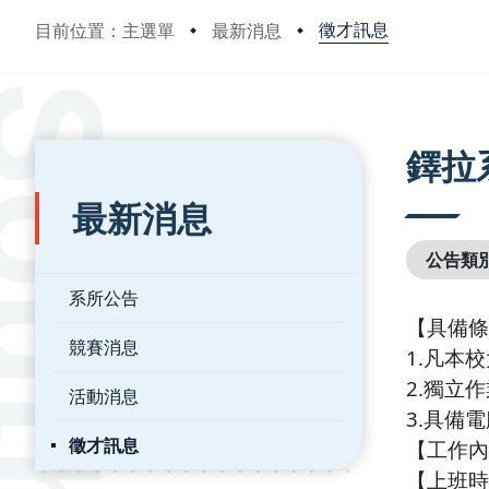
徵才訊息
目前位置：主選單
最新消息
:::
:::
鐸拉
最新消息
公告類
系所公告
【具備條
競賽消息
1.
凡本校
2.
獨立作
活動消息
3.
具備電
徵才訊息
【工作內
【上班時