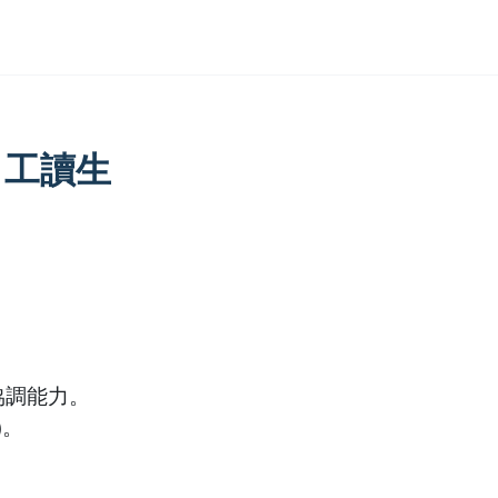
 工讀生
協調能力。
)
。