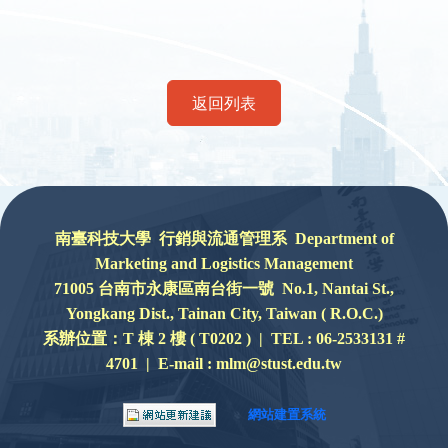
返回列表
:::
南臺科技大學 行銷與流通管理系 Department of
Marketing and Logistics Management
71005 台南市永康區南台街一號 No.1, Nantai St.,
Yongkang Dist., Tainan City, Taiwan ( R.O.C.)
系辦位置：
T 棟 2 樓 ( T0202 ) |
TEL : 06-2533131 #
4701 | E-mail : mlm@stust.edu.tw
網站建置系統