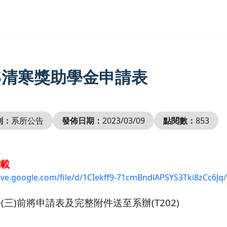
MS清寒獎助學金申請表
別：
系所公告
發佈日期：
2023/03/09
點閱數：
853
載
rive.google.com/file/d/1CIekff9-71cmBndlAPSYS3Tki8zCc6Jq
9(三)前將申請表及完整附件送至系辦(T202)