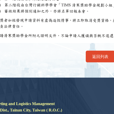
返回列表
nd Logistics Management
 Tainan City, Taiwan ( R.O.C.)