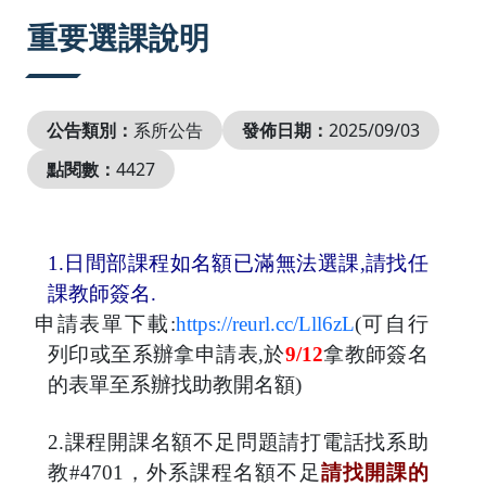
:::
重要選課說明
公告類別：
系所公告
發佈日期：
2025/09/03
點閱數：
4427
1.日間部課程如名額已滿無法選課,請找任
課教師簽名.
申請表單下載:
https://reurl.cc/Lll6zL
(可自行
列印或至系辦拿申請表,
於
9/12
拿教師簽名
的表單至系辦找助教開名額)
2.
課程開課名額不足問題請打電話找系助
教
#4701
，外系課程名額不足
請找開課的