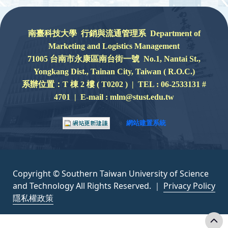
:::
南臺科技大學 行銷與流通管理系 Department of
Marketing and Logistics Management
71005 台南市永康區南台街一號 No.1, Nantai St.,
Yongkang Dist., Tainan City, Taiwan ( R.O.C.)
系辦位置：
T 棟 2 樓 ( T0202 ) |
TEL : 06-2533131 #
4701 | E-mail : mlm@stust.edu.tw
網站建置系統
Copyright © Southern Taiwan University of Science
and Technology All Rights Reserved. ｜
Privacy Policy
隱私權政策