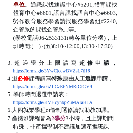
單位
。通識課找通識中心
#6201,
體育課找
體育中心
#6601,
語言課找語言中心
#6603,
勞作教育服務學習請找服務學習組
#2240,
企管系的課找企管系
...
等。
(
學校電話
06-2533131(
轉各單位分機
)
，上
班時間
:(一)~(五)8:10~12:00,13:30~17:30)
3.
超過學分上限請寫
超修申請
，
https://forms.gle/3YwCjcewBVZsL7tH6
4.
退
必修
課程請寫
特殊原由人工選課申請
，
https://forms.gle/c6ZLCzE6NMRrCfGV9
5.
導師時間退選申請表：
https://forms.gle/KVHcynbpZuMAraH1A
6.
大四就業學程
or
管制選修請找助教加課。
7.
產攜班課程皆為
2
學分
3
小時，且上課期間
特殊，非產攜學制不建議加選產攜班課