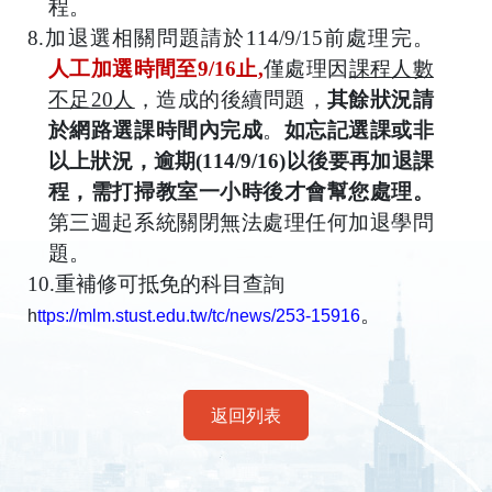
程。
8.
加退選相關問題請於
114/
9/15
前處理完。
人工加選時間至9/16止,
僅處理因
課程人數
不足
20
人
，造成的後續問題，
其餘狀況請
於網路選課時間內完成
。
如忘記選課或非
以上狀況，
逾期
(114/9/16)
以後要再加退課
程，
需打掃教室一小時後才會幫您處理。
第三週起系統關閉無法處理任何加退學問
題。
10.
重補修可抵免的科目查詢
。
h
ttps://mlm.stust.edu.tw/tc/news/253-15916
返回列表