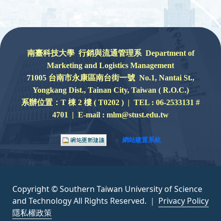
:::
南臺科技大學 行銷與流通管理系 Department of
Marketing and Logistics Management
71005 台南市永康區南台街一號 No.1, Nantai St.,
Yongkang Dist., Tainan City, Taiwan ( R.O.C.)
系辦位置：
T 棟 2 樓 ( T0202 ) |
TEL : 06-2533131 #
4701 | E-mail : mlm@stust.edu.tw
網站建置系統
Copyright © Southern Taiwan University of Science
and Technology All Rights Reserved. ｜
Privacy Policy
隱私權政策