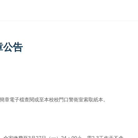
章公告
載簡章電子檔查閱或至本校校門口警衛室索取紙本。