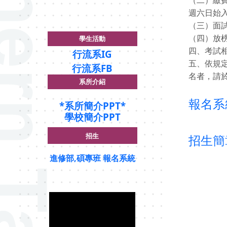
（二）繳費
週六日始
（三）面試
（四）放榜
學生活動
四、考試
行流系IG
五、依規
行流系FB
名者，請於
系所介紹
報名系
*
系所簡介PPT*
學校簡介PPT
招生
招生簡
進修部,碩專班 報名系統