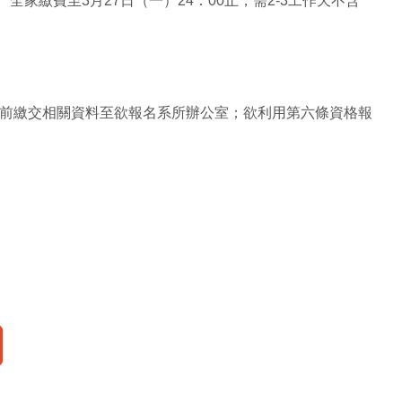
1、全家繳費至3月27日（一）24：00止，需2-3工作天不含
日前繳交相關資料至欲報名系所辦公室；欲利用第六條資格報