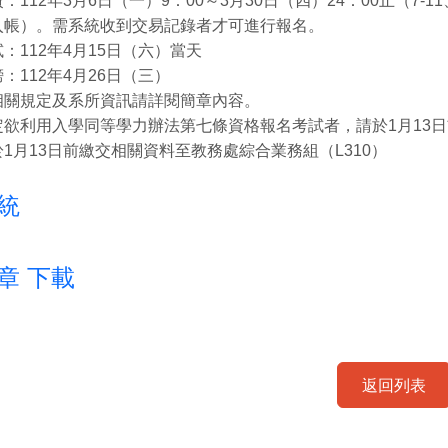
：112年3月6日（一）9：00～3月30日（四）24：00止（7-1
入帳）。需系統收到交易記錄者才可進行報名。
：112年4月15日（六）當天
：112年4月26日（三）
相關規定及系所資訊請詳閱簡章內容。
定欲利用入學同等學力辦法第七條資格報名考試者，請於1月13
1月13日前繳交相關資料至教務處綜合業務組（L310）
統
章 下載
返回列表